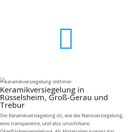
09:00 - 18:00
Sa.
09:00 - 16:00

ADRESSE
Anton-Flettner-Str. 26
65479 Raunheim
Keramikversiegelung in
Rüsselsheim, Groß-Gerau und
Trebur
Die Keramikversiegelung ist, wie die Nanoversiegelung,
eine transparente, und also unsichtbare,
Oberflächenveredelung. Als Materialien kommt das