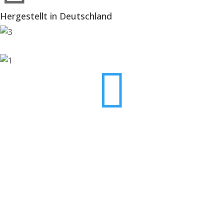
Hergestellt in Deutschland

TELEFON
06142/207 68 48

ÖFFNUNGSZEITEN
Mo. - Fr.